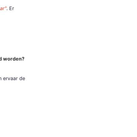
ar"
. Er
id worden?
n ervaar de