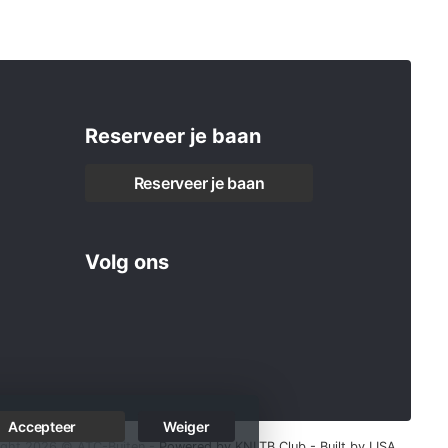
Reserveer je baan
Reserveer je baan
Volg ons
Accepteer
Weiger
ight 2026 © ATC-Buiten -
Powered by KNLTB.Club - Built by LISA