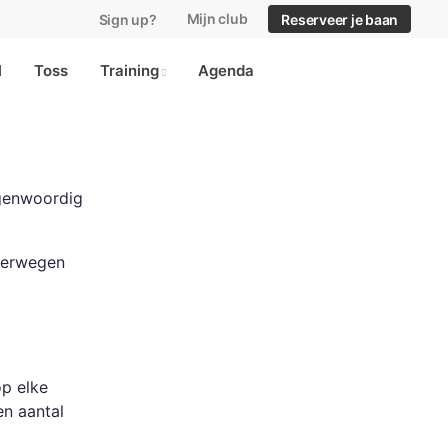
Mijn club
Sign up?
Reserveer je baan
l
Toss
Training
Agenda
tegenwoordig
overwegen
p elke
en aantal