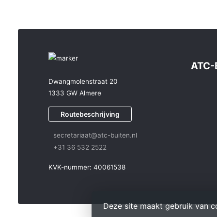
ATC-
Dwangmolenstraat 20
1333 GW Almere
Routebeschrijving
secretariaat@atc-buiten.nl
+31 36 532 2522
KVK-nummer: 40061538
Deze site maakt gebruik van c