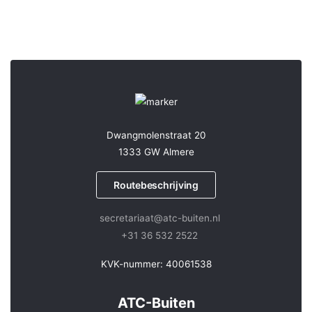
Dwangmolenstraat 20
1333 GW Almere
Routebeschrijving
secretariaat@atc-buiten.nl
+31 36 532 2522
KVK-nummer: 40061538
ATC-Buiten